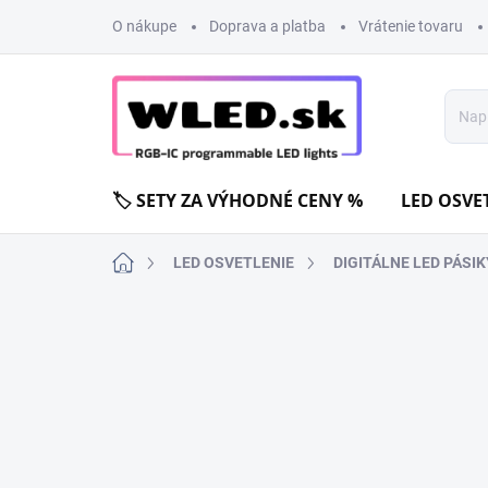
Prejsť
O nákupe
Doprava a platba
Vrátenie tovaru
na
obsah
🏷️ SETY ZA VÝHODNÉ CENY %
LED OSVE
Domov
LED OSVETLENIE
DIGITÁLNE LED PÁSIK