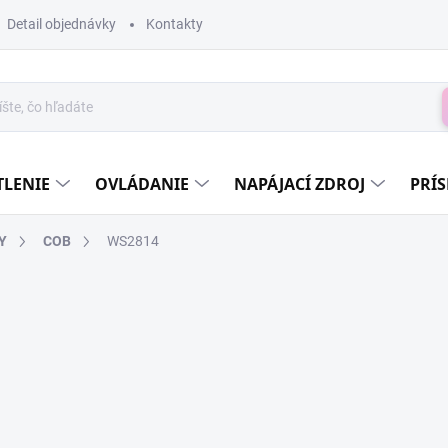
Detail objednávky
Kontakty
H
TLENIE
OVLÁDANIE
NAPÁJACÍ ZDROJ
PRÍ
Y
COB
WS2814