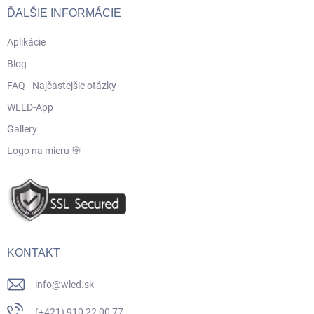
ĎALŠIE INFORMÁCIE
Aplikácie
Blog
FAQ - Najčastejšie otázky
WLED-App
Gallery
Logo na mieru 🎯
KONTAKT
info
@
wled.sk
(+421) 910 22 00 77