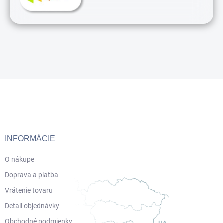
Z
á
p
ä
t
i
INFORMÁCIE
e
O nákupe
Doprava a platba
Vrátenie tovaru
Detail objednávky
Obchodné podmienky