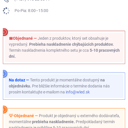
Po-Pia: 8:00–15:00
📅Objednané —
Jeden z produktov, ktorý set obsahuje je
vypredaný.
Prebieha naskladnenie chýbajúcich produktov.
Termín naskladnenia kompletného setu je cca
5-10 pracovných
dní.
Na dotaz —
Tento produkt je momentálne dostupný
na
objednávku.
Pre bližšie informácie o termíne dodania nás
prosím kontaktujte e-mailom na
info@wled.sk
💡·Objednané —
Produkt je objednaný u externého dodávateľa,
momentálne
prebieha naskladnenie.
Predpokladaný termín
naskladnenia je približne 5-10 pracovných dní.