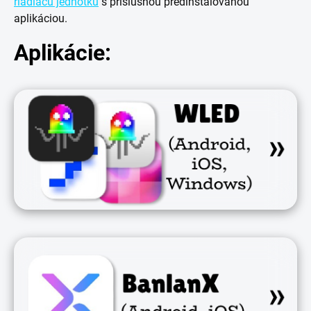
riadiacu jednotku
s príslušnou predinštalovanou
aplikáciou.
Aplikácie: