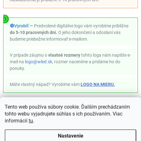
🔵Vyrobiť —
Predvolené digitálne logo vám vyrobíme približne
do 5-10 pracovných dní.
O jeho dokončení a odoslaní vás
budeme priebežne informovať e-mailom.
V prípade záujmu o
vlastné rozmery
tohto loga nám napíšte e-
mail na
logo@wled.sk
, rozmer naceníme a pridáme ho do
ponuky.
Máte vlastný nápad? Vyrobíme vám
LOGO NA MIERU.
Tento web používa súbory cookie. Ďalším prechádzaním
✦ WLED Project ✦ https://kno.wled.ge ✦
tohto webu vyjadrujete súhlas s ich používaním. Viac
informácií
tu
.
Nastavenie