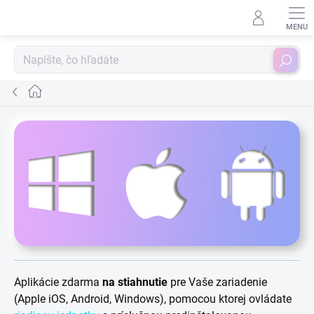
Prejsť
na
obsah
Hľadať
Domov
Aplikácie zdarma
na stiahnutie
pre Vaše zariadenie
(Apple iOS, Android, Windows), pomocou ktorej ovládate