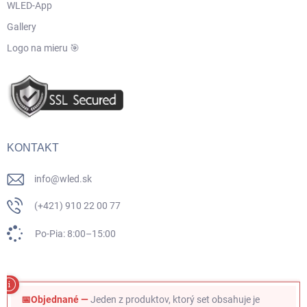
WLED-App
Gallery
Logo na mieru 🎯
KONTAKT
info
@
wled.sk
(+421) 910 22 00 77
Po-Pia: 8:00–15:00
📅Objednané —
Jeden z produktov, ktorý set obsahuje je