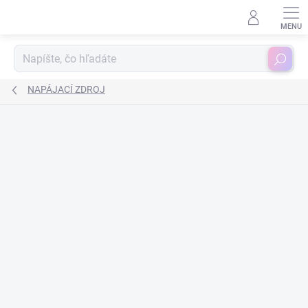
Prejsť
na
obsah
Hľadať
NAPÁJACÍ ZDROJ