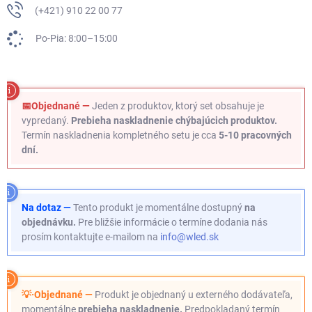
(+421) 910 22 00 77
Po-Pia: 8:00–15:00
📅Objednané —
Jeden z produktov, ktorý set obsahuje je
vypredaný.
Prebieha naskladnenie chýbajúcich produktov.
Termín naskladnenia kompletného setu je cca
5-10 pracovných
dní.
Na dotaz —
Tento produkt je momentálne dostupný
na
objednávku.
Pre bližšie informácie o termíne dodania nás
prosím kontaktujte e-mailom na
info@wled.sk
💡·Objednané —
Produkt je objednaný u externého dodávateľa,
momentálne
prebieha naskladnenie.
Predpokladaný termín