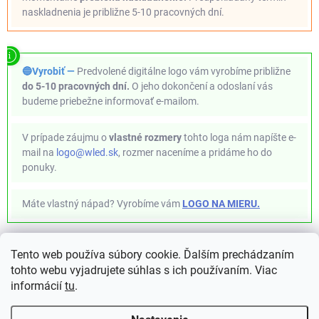
naskladnenia je približne 5-10 pracovných dní.
🔵Vyrobiť —
Predvolené digitálne logo vám vyrobíme približne
do 5-10 pracovných dní.
O jeho dokončení a odoslaní vás
budeme priebežne informovať e-mailom.
V prípade záujmu o
vlastné rozmery
tohto loga nám napíšte e-
mail na
logo@wled.sk
, rozmer naceníme a pridáme ho do
ponuky.
Máte vlastný nápad? Vyrobíme vám
LOGO NA MIERU.
Tento web používa súbory cookie. Ďalším prechádzaním
✦ WLED Project ✦ https://kno.wled.ge ✦
tohto webu vyjadrujete súhlas s ich používaním. Viac
informácií
tu
.