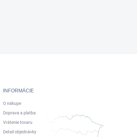
Z
á
p
ä
t
i
INFORMÁCIE
e
O nákupe
Doprava a platba
Vrátenie tovaru
Detail objednávky