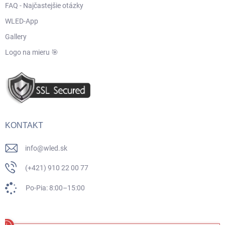
FAQ - Najčastejšie otázky
WLED-App
Gallery
Logo na mieru 🎯
KONTAKT
info
@
wled.sk
(+421) 910 22 00 77
Po-Pia: 8:00–15:00