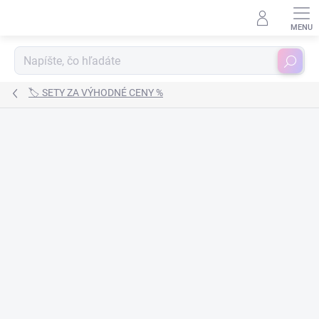
Prejsť
na
obsah
Hľadať
🏷️ SETY ZA VÝHODNÉ CENY %