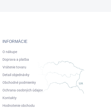
Z
á
p
ä
t
i
INFORMÁCIE
e
O nákupe
Doprava a platba
Vrátenie tovaru
Detail objednávky
Obchodné podmienky
Ochrana osobných údajov
Kontakty
Hodnotenie obchodu