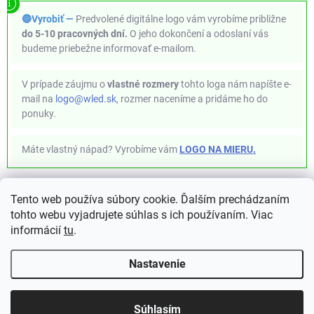
🔵Vyrobiť —
Predvolené digitálne logo vám vyrobíme približne
do 5-10 pracovných dní.
O jeho dokončení a odoslaní vás
budeme priebežne informovať e-mailom.
V prípade záujmu o
vlastné rozmery
tohto loga nám napíšte e-
mail na
logo@wled.sk
, rozmer naceníme a pridáme ho do
ponuky.
Máte vlastný nápad? Vyrobíme vám
LOGO NA MIERU.
Tento web používa súbory cookie. Ďalším prechádzaním
✦ WLED Project ✦ https://kno.wled.ge ✦
tohto webu vyjadrujete súhlas s ich používaním. Viac
informácií
tu
.
Nastavenie
Doprava ZDARMA pri nákupe už
Copyright 2026
WLED.sk
. Všetky práva vyhradené.
Súhlasím