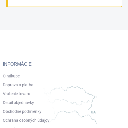
Z
á
p
ä
t
i
INFORMÁCIE
e
O nákupe
Doprava a platba
Vrátenie tovaru
Detail objednávky
Obchodné podmienky
Ochrana osobných údajov