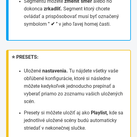
Segmentu môžete
zmeniť smer
alebo ho
dokonca
zrkadliť.
Segment ktorý chcete
ovládať a prispôsobovať musí byť označený
symbolom
" ✔ "
v jeho ľavej hornej časti.
⭐ PRESETS:
Uložené
nastavenia.
Tu nájdete všetky vaše
obľúbené konfigurácie, ktoré si následne
môžete kedykoľvek jednoducho prepínať a
vyberať priamo zo zoznamu vašich uložených
scén.
Presety si môžete uložiť aj ako
Playlist,
kde sa
jednotlivé uložené scény budú automaticky
striedať v nekonečnej slučke.