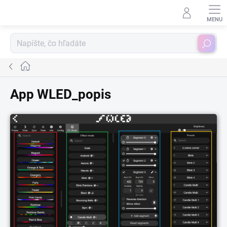
Prejsť
na
obsah
Hľadať
Domov
App WLED_popis