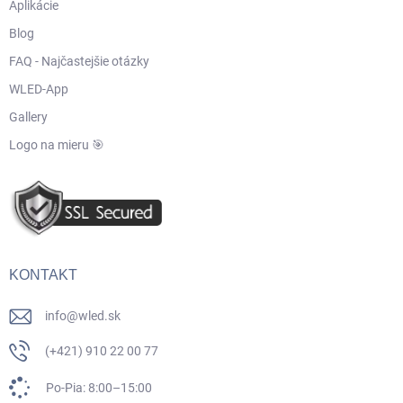
Aplikácie
Blog
FAQ - Najčastejšie otázky
WLED-App
Gallery
Logo na mieru 🎯
KONTAKT
info
@
wled.sk
(+421) 910 22 00 77
Po-Pia: 8:00–15:00