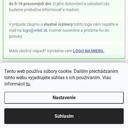
do 5-10 pracovných dní.
O jeho dokončení a odoslaní vás
budeme priebežne informovať e-mailom.
V prípade záujmu o
vlastné rozmery
tohto loga nám napíšte e-
mail na
logo@wled.sk
, rozmer naceníme a pridáme ho do
ponuky.
Máte vlastný nápad? Vyrobíme vám
LOGO NA MIERU.
Tento web používa súbory cookie. Ďalším prechádzaním
✦ WLED Project ✦ https://kno.wled.ge ✦
tohto webu vyjadrujete súhlas s ich používaním. Viac
informácií
tu
.
Nastavenie
Doprava ZDARMA pri nákupe už
Copyright 2026
WLED.sk
. Všetky práva vyhradené.
Súhlasím
nad 90 EUR
Vytvoril Shoptet