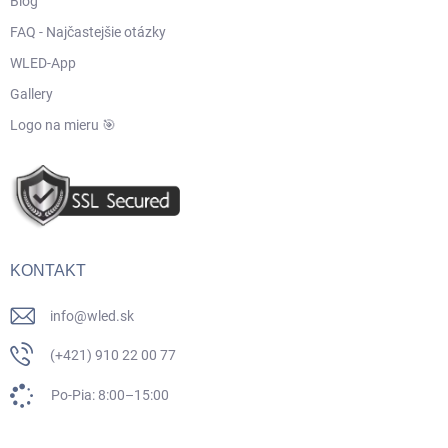
Blog
FAQ - Najčastejšie otázky
WLED-App
Gallery
Logo na mieru 🎯
KONTAKT
info
@
wled.sk
(+421) 910 22 00 77
Po-Pia: 8:00–15:00