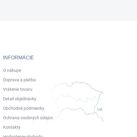
Z
á
p
ä
t
i
INFORMÁCIE
e
O nákupe
Doprava a platba
Vrátenie tovaru
Detail objednávky
Obchodné podmienky
Ochrana osobných údajov
Kontakty
Hodnotenie obchodu