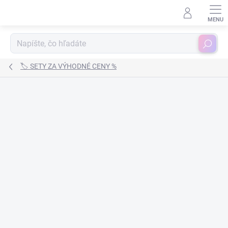
Prejsť
na
obsah
Hľadať
🏷️ SETY ZA VÝHODNÉ CENY %