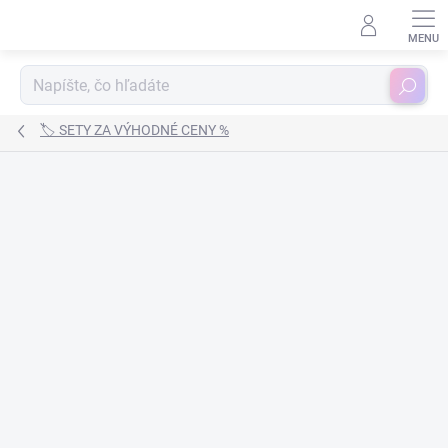
Prejsť
na
obsah
Hľadať
🏷️ SETY ZA VÝHODNÉ CENY %