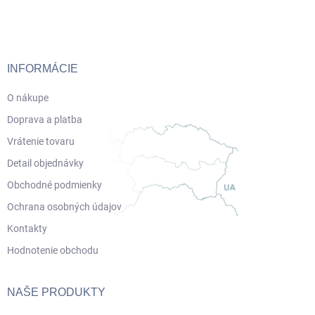
á
p
ä
t
i
INFORMÁCIE
e
O nákupe
Doprava a platba
Vrátenie tovaru
Detail objednávky
Obchodné podmienky
Ochrana osobných údajov
Kontakty
Hodnotenie obchodu
NAŠE PRODUKTY