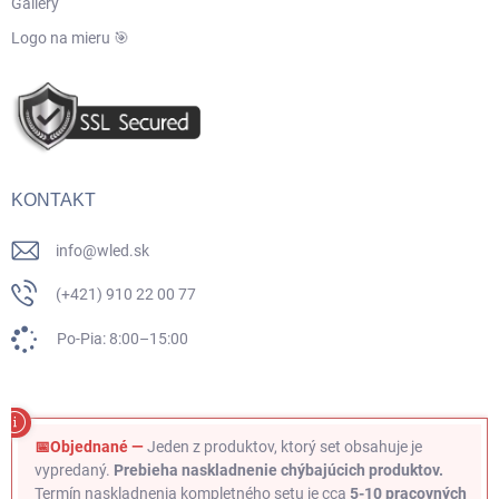
Gallery
Logo na mieru 🎯
KONTAKT
info
@
wled.sk
(+421) 910 22 00 77
Po-Pia: 8:00–15:00
📅Objednané —
Jeden z produktov, ktorý set obsahuje je
vypredaný.
Prebieha naskladnenie chýbajúcich produktov.
Termín naskladnenia kompletného setu je cca
5-10 pracovných