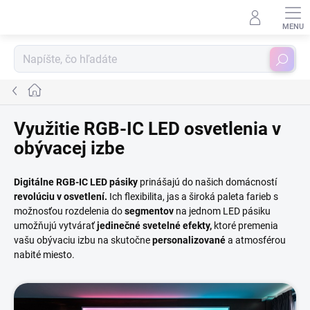
Prejsť
na
obsah
Hľadať
Domov
Využitie RGB-IC LED osvetlenia v
obývacej izbe
Digitálne RGB-IC LED pásiky
prinášajú do našich domácností
revolúciu v osvetlení.
Ich flexibilita, jas a široká paleta farieb s
možnosťou rozdelenia do
segmentov
na jednom LED pásiku
umožňujú vytvárať
jedinečné svetelné efekty,
ktoré premenia
vašu obývaciu izbu na skutočne
personalizované
a atmosférou
nabité miesto.