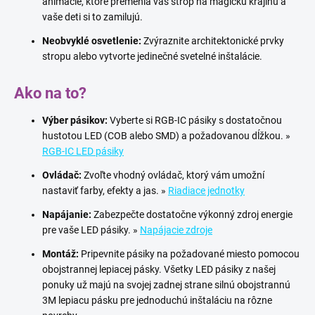
animácie, ktoré premenia váš strop na magickú krajinu a
vaše deti si to zamilujú.
Neobvyklé osvetlenie:
Zvýraznite architektonické prvky
stropu alebo vytvorte jedinečné svetelné inštalácie.
Ako na to?
Výber pásikov:
Vyberte si RGB-IC pásiky s dostatočnou
hustotou LED (COB alebo SMD) a požadovanou dĺžkou. »
RGB-IC LED pásiky
Ovládač:
Zvoľte vhodný ovládač, ktorý vám umožní
nastaviť farby, efekty a jas. »
Riadiace jednotky
Napájanie:
Zabezpečte dostatočne výkonný zdroj energie
pre vaše LED pásiky. »
Napájacie zdroje
Montáž:
Pripevnite pásiky na požadované miesto pomocou
obojstrannej lepiacej pásky. Všetky LED pásiky z našej
ponuky už majú na svojej zadnej strane silnú obojstrannú
3M lepiacu pásku
pre jednoduchú inštaláciu na rôzne