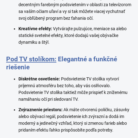
decentným farebným podsvietením v oblasti za televízorom
sa vaším očiam uľaví a vy si tak môžete viacej vychutnať
svoj obľúbený program bez ťahania očí.
Kreatívne efekty:
Vytvárajte pulzujúce, meniace sa alebo
statické svetelné efekty, ktoré dodajú vašej obývačke
dynamiku a štýl.
Pod TV stolíkom:
Elegantné a funkčné
riešenie
Diskrétne osvetlenie:
Podsvietenie TV stolíka vytvorí
príjemnú atmosféru bez toho, aby vás oslňovalo.
Podsvietenie TV stolíka taktiež môže prispieť k zníženému
namáhaniu očí pri sledovaní TV.
Zvýraznenie priestoru:
Ak máte otvorenú poličku, zásuvky
alebo obývací regál, podsvietenie ich zvýrazní a dodá im
moderný a jedinečný vzhľad, ktorý si zmenou farieb alebo
pridaním efektu ľahko prispôsobíte podľa potreby.