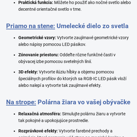
Praktická funkcia:
Môžete ho použiť ako nočné svetlo alebo
decentné orientačné svetlo v tme.
Priamo na stene:
Umelecké dielo zo svetla
Geometrické vzory:
Vytvorte zaujímavé geometrické vzory
alebo nápisy pomocou LED pásikov.
Zónovanie priestoru:
Oddeľte rôzne funkčné časti v
obývacej izbe pomocou svetelných línií.
3D efekty:
Vytvorte ilúziu hĺbky a objemu pomocou
špeciálnych profilov do ktorých sa RGB-IC LED pásik vloží
alebo nalepí a vytvorte tak zaujímavé efekty.
Na strope:
Polárna žiara vo vašej obývačke
Relaxačná atmosféra:
Simulujte polárnu žiaru a vytvorte
tak pokojné a upokojujúce prostredie.
Rozprávkové efekty:
Vytvorte farebné prechody a