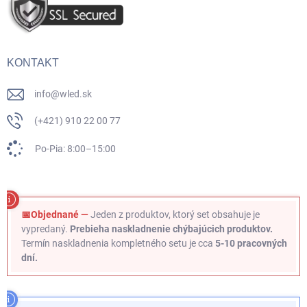
KONTAKT
info
@
wled.sk
(+421) 910 22 00 77
Po-Pia: 8:00–15:00
📅Objednané —
Jeden z produktov, ktorý set obsahuje je
vypredaný.
Prebieha naskladnenie chýbajúcich produktov.
Termín naskladnenia kompletného setu je cca
5-10 pracovných
dní.