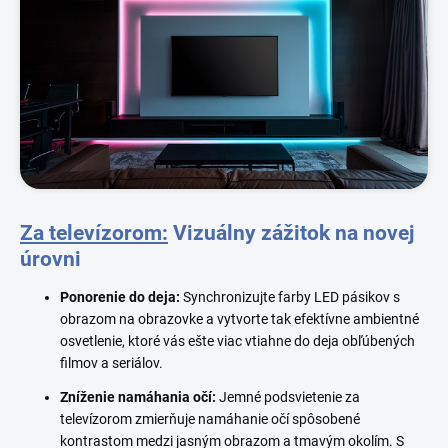
Za televízorom:
Vizuálny zážitok na novej
úrovni
Ponorenie do deja:
Synchronizujte farby LED pásikov s
obrazom na obrazovke a vytvorte tak efektívne ambientné
osvetlenie, ktoré vás ešte viac vtiahne do deja obľúbených
filmov a seriálov.
Zníženie namáhania očí:
Jemné podsvietenie za
televízorom zmierňuje namáhanie očí spôsobené
kontrastom medzi jasným obrazom a tmavým okolím. S