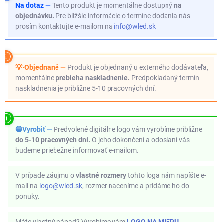
Na dotaz —
Tento produkt je momentálne dostupný
na
objednávku.
Pre bližšie informácie o termíne dodania nás
prosím kontaktujte e-mailom na
info@wled.sk
💡·Objednané —
Produkt je objednaný u externého dodávateľa,
momentálne
prebieha naskladnenie.
Predpokladaný termín
naskladnenia je približne 5-10 pracovných dní.
🔵Vyrobiť —
Predvolené digitálne logo vám vyrobíme približne
do 5-10 pracovných dní.
O jeho dokončení a odoslaní vás
budeme priebežne informovať e-mailom.
V prípade záujmu o
vlastné rozmery
tohto loga nám napíšte e-
mail na
logo@wled.sk
, rozmer naceníme a pridáme ho do
ponuky.
Máte vlastný nápad? Vyrobíme vám
LOGO NA MIERU.