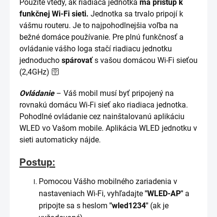
Použite vtedy, ak riadiaca jednotka
má prístup k
funkčnej Wi-Fi sieti.
Jednotka sa trvalo pripojí k
vášmu routeru. Je to najpohodlnejšia voľba na
bežné domáce používanie. Pre plnú funkčnosť a
ovládanie vášho loga stačí riadiacu jednotku
jednoducho
spárovať
s vašou domácou Wi-Fi sieťou
(2,4GHz) 🛜
Ovládanie
– Váš mobil musí byť pripojený na
rovnakú domácu Wi-Fi sieť ako riadiaca jednotka.
Pohodlné ovládanie cez nainštalovanú aplikáciu
WLED vo Vašom mobile. Aplikácia WLED jednotku v
sieti automaticky nájde.
Postup:
Pomocou Vášho mobilného zariadenia v
nastaveniach Wi-Fi, vyhľadajte
"WLED-AP"
a
pripojte sa s heslom
"wled1234"
(ak je