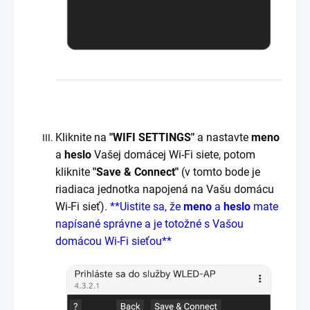
Kliknite na
"WIFI SETTINGS"
a nastavte
meno
a
heslo
Vašej domácej Wi-Fi siete, potom
kliknite
"Save & Connect"
(v tomto bode je
riadiaca jednotka napojená na Vašu domácu
Wi-Fi sieť).
**Uistite sa, že
meno
a
heslo
mate
napísané správne a je totožné s Vašou
domácou Wi-Fi sieťou**