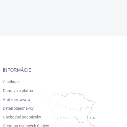
Z
á
p
ä
t
i
INFORMÁCIE
e
O nákupe
Doprava a platba
Vrátenie tovaru
Detail objednávky
Obchodné podmienky
Ochrana osobných údajov