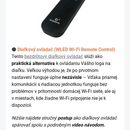
🟠
Diaľkový ovládač (WLED Wi-Fi Remote Control)
Tento
bezdrôtový diaľkový ovládač
slúži ako
praktická alternatíva
k ovládaniu Vášho loga na
diaľku. Veľkou výhodou je, že po prvotnom
nastavení funguje úplne
nezávisle
– Vďaka priamej
komunikácii s riadiacou jednotkou funguje bez
problémov v prítomnosti domácej Wi-Fi siete, ale aj
v miestach, kde žiadne Wi-Fi pripojenie nie je k
dispozícii.
Nižšie nájdete stručný
postup
ako diaľkový ovládač
spárovať spolu s podrobným
video návodom.