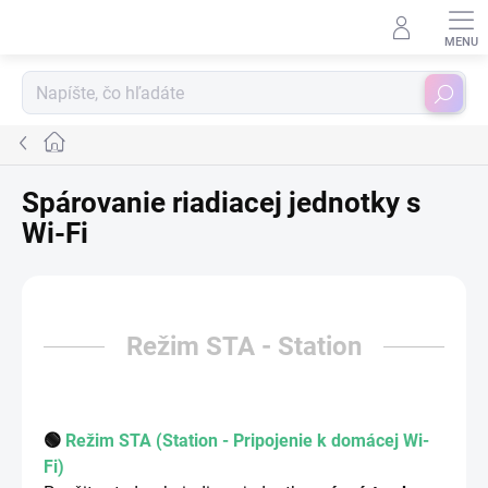
Prejsť
na
obsah
Hľadať
Domov
Spárovanie riadiacej jednotky s
Wi-Fi
Režim STA - Station
🟢
Režim STA (Station - Pripojenie k domácej Wi-
Fi)