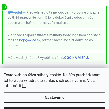
🔵Vyrobiť —
Predvolené digitálne logo vám vyrobíme približne
do 5-10 pracovných dní.
O jeho dokončení a odoslaní vás
budeme priebežne informovať e-mailom.
V prípade záujmu o
vlastné rozmery
tohto loga nám napíšte e-
mail na
logo@wled.sk
, rozmer naceníme a pridáme ho do
ponuky.
Máte vlastný nápad? Vyrobíme vám
LOGO NA MIERU.
Tento web používa súbory cookie. Ďalším prechádzaním
✦ WLED Project ✦ https://kno.wled.ge ✦
tohto webu vyjadrujete súhlas s ich používaním. Viac
informácií
tu
.
Nastavenie