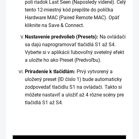
poli riadok Last Seen (Naposledy videné). Celý
tento 12-miestný kód prepíšte do políčka
Hardware MAC (Paired Remote MAC). Opäť
kliknite na Save & Connect.
Nastavenie predvolieb (Presets):
Na ovládači
sa dajú naprogramovať tlačidlá S1 až S4.
Vyberte si v aplikácii ľubovoľný svetelný efekt
a uložte ho ako Preset (Predvoľbu).
Priradenie k tlačidlám:
Prvý vytvorený a
uložený preset (ID číslo 1) bude automaticky
zodpovedať tlačidlu S1 na ovládači. Takto si
môžete nastaviť a uložiť až 4 rôzne scény pre
tlačidlá S1 až S4.