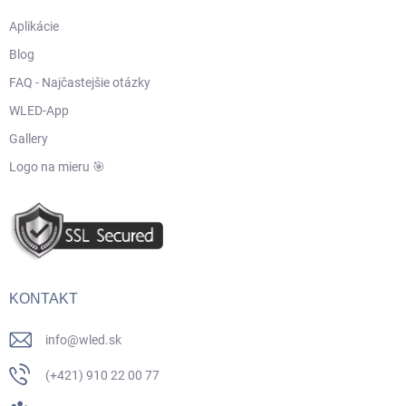
Aplikácie
Blog
FAQ - Najčastejšie otázky
WLED-App
Gallery
Logo na mieru 🎯
KONTAKT
info
@
wled.sk
(+421) 910 22 00 77