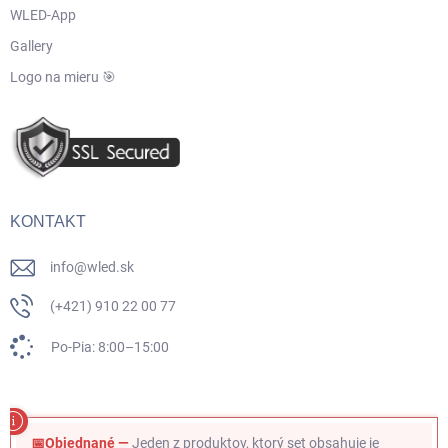
WLED-App
Gallery
Logo na mieru 🎯
KONTAKT
info
@
wled.sk
(+421) 910 22 00 77
Po-Pia: 8:00–15:00
📅Objednané —
Jeden z produktov, ktorý set obsahuje je