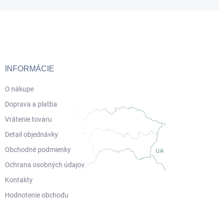
Z
á
p
ä
t
i
INFORMÁCIE
e
O nákupe
Doprava a platba
Vrátenie tovaru
Detail objednávky
Obchodné podmienky
Ochrana osobných údajov
Kontakty
Hodnotenie obchodu