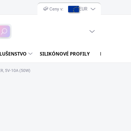
EUR
Ceny v:
PRÁZDNY KOŠÍK
ľadať
NÁKUPNÝ
KOŠÍK
SLUŠENSTVO
SILIKÓNOVÉ PROFILY
DIY ELEKTRO
, 5V-10A (50W)