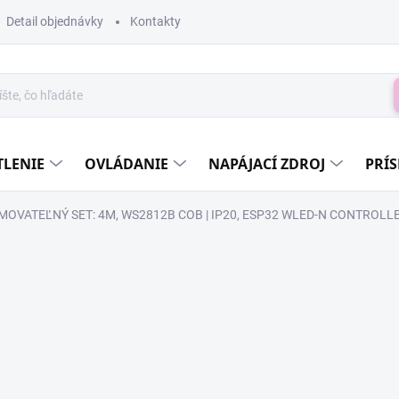
Detail objednávky
Kontakty
H
TLENIE
OVLÁDANIE
NAPÁJACÍ ZDROJ
PRÍ
OVATEĽNÝ SET: 4M, WS2812B COB | IP20, ESP32 WLED-N CONTROLLER