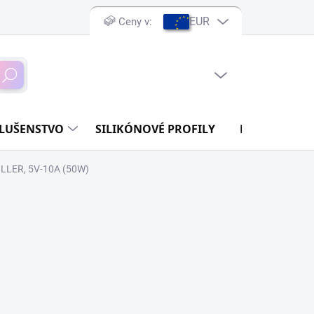
EUR
Ceny v:
PRÁZDNY KOŠÍK
ľadať
NÁKUPNÝ
KOŠÍK
SLUŠENSTVO
SILIKÓNOVÉ PROFILY
DIY ELEKTRO
LLER, 5V-10A (50W)