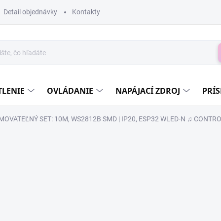
Detail objednávky
Kontakty
H
TLENIE
OVLÁDANIE
NAPÁJACÍ ZDROJ
PRÍ
OVATEĽNÝ SET: 10M, WS2812B SMD | IP20, ESP32 WLED-N ♫ CONTRO